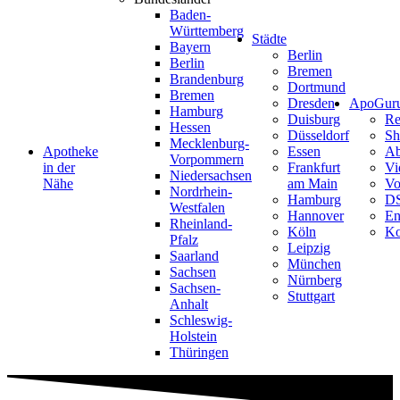
Baden-
Württemberg
Städte
Bayern
Berlin
Berlin
Bremen
Brandenburg
Dortmund
Bremen
Dresden
ApoGur
Hamburg
Duisburg
Re
Hessen
Düsseldorf
Sh
Mecklenburg-
Apotheke
Essen
Ab
Vorpommern
in der
Frankfurt
Vi
Niedersachsen
Nähe
am Main
Vo
Nordrhein-
Hamburg
D
Westfalen
Hannover
En
Rheinland-
Köln
Ko
Pfalz
Leipzig
Saarland
München
Sachsen
Nürnberg
Sachsen-
Stuttgart
Anhalt
Schleswig-
Holstein
Thüringen