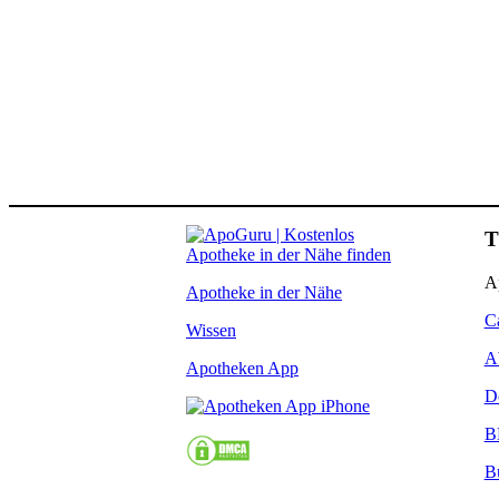
T
A
Apotheke in der Nähe
C
Wissen
A
Apotheken App
D
B
B