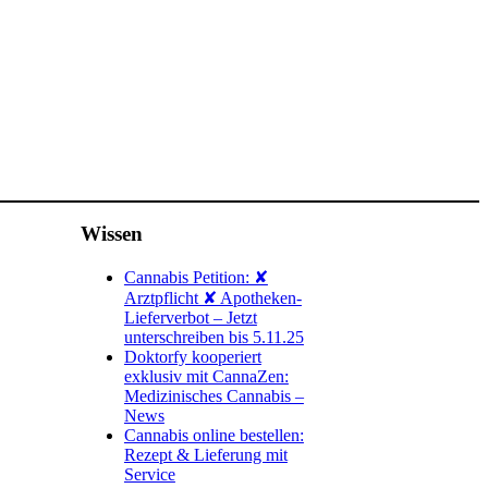
Wissen
Cannabis Petition: ✘
Arztpflicht ✘ Apotheken-
Lieferverbot – Jetzt
unterschreiben bis 5.11.25
Doktorfy kooperiert
exklusiv mit CannaZen:
Medizinisches Cannabis –
News
Cannabis online bestellen:
Rezept & Lieferung mit
Service