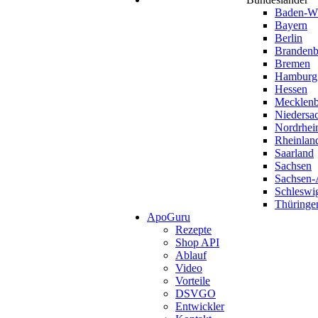
Baden-Wü
Bayern
Berlin
Brandenb
Bremen
Hamburg
Hessen
Mecklen
Niedersa
Nordrhei
Rheinlan
Saarland
Sachsen
Sachsen-
Schleswi
Thüringe
ApoGuru
Rezepte
Shop API
Ablauf
Video
Vorteile
DSVGO
Entwickler