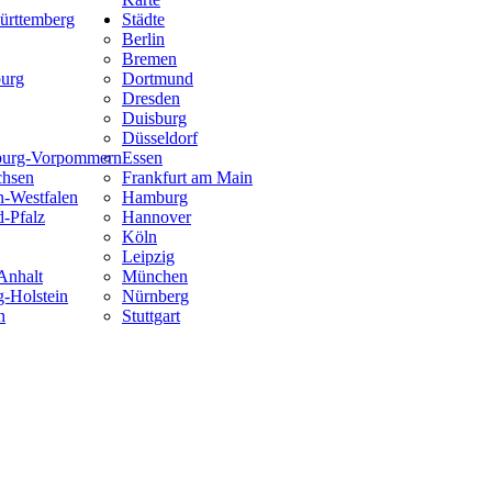
rttemberg
Städte
Berlin
Bremen
urg
Dortmund
Dresden
Duisburg
Düsseldorf
burg-Vorpommern
Essen
chsen
Frankfurt am Main
n-Westfalen
Hamburg
d-Pfalz
Hannover
Köln
Leipzig
Anhalt
München
g-Holstein
Nürnberg
n
Stuttgart