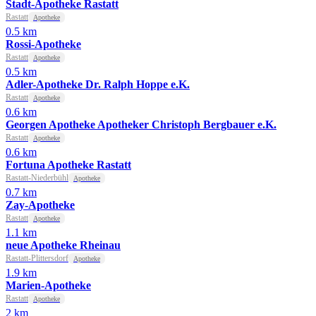
Stadt-Apotheke Rastatt
Rastatt
Apotheke
0.5 km
Rossi-Apotheke
Rastatt
Apotheke
0.5 km
Adler-Apotheke Dr. Ralph Hoppe e.K.
Rastatt
Apotheke
0.6 km
Georgen Apotheke Apotheker Christoph Bergbauer e.K.
Rastatt
Apotheke
0.6 km
Fortuna Apotheke Rastatt
Rastatt-Niederbühl
Apotheke
0.7 km
Zay-Apotheke
Rastatt
Apotheke
1.1 km
neue Apotheke Rheinau
Rastatt-Plittersdorf
Apotheke
1.9 km
Marien-Apotheke
Rastatt
Apotheke
2 km