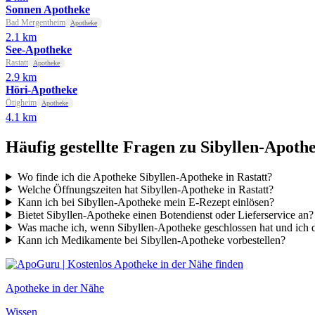
Sonnen Apotheke
Bad Mergentheim
Apotheke
2.1 km
See-Apotheke
Rastatt
Apotheke
2.9 km
Höri-Apotheke
Ötigheim
Apotheke
4.1 km
Häufig gestellte Fragen zu Sibyllen-Apoth
Wo finde ich die Apotheke Sibyllen-Apotheke in Rastatt?
Welche Öffnungszeiten hat Sibyllen-Apotheke in Rastatt?
Kann ich bei Sibyllen-Apotheke mein E-Rezept einlösen?
Bietet Sibyllen-Apotheke einen Botendienst oder Lieferservice an?
Was mache ich, wenn Sibyllen-Apotheke geschlossen hat und ich
Kann ich Medikamente bei Sibyllen-Apotheke vorbestellen?
Apotheke in der Nähe
Wissen