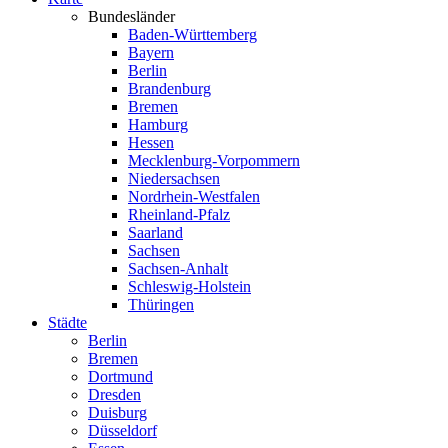
Bundesländer
Baden-Württemberg
Bayern
Berlin
Brandenburg
Bremen
Hamburg
Hessen
Mecklenburg-Vorpommern
Niedersachsen
Nordrhein-Westfalen
Rheinland-Pfalz
Saarland
Sachsen
Sachsen-Anhalt
Schleswig-Holstein
Thüringen
Städte
Berlin
Bremen
Dortmund
Dresden
Duisburg
Düsseldorf