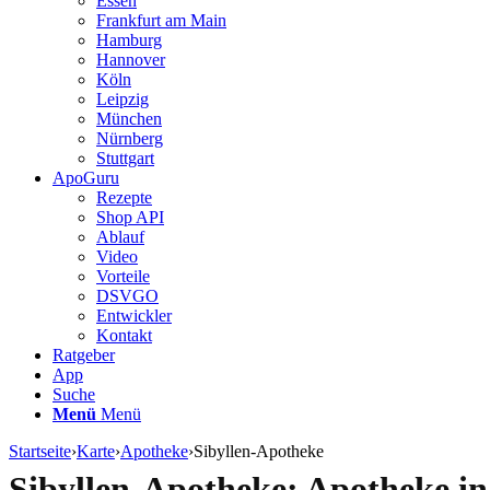
Essen
Frankfurt am Main
Hamburg
Hannover
Köln
Leipzig
München
Nürnberg
Stuttgart
ApoGuru
Rezepte
Shop API
Ablauf
Video
Vorteile
DSVGO
Entwickler
Kontakt
Ratgeber
App
Suche
Menü
Menü
Startseite
›
Karte
›
Apotheke
›
Sibyllen-Apotheke
Sibyllen-Apotheke: Apotheke in