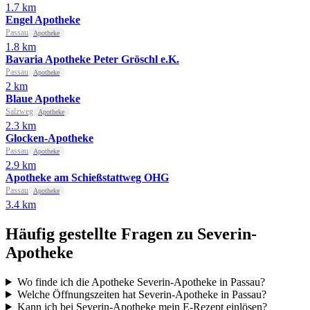
1.7 km
Engel Apotheke
Passau
Apotheke
1.8 km
Bavaria Apotheke Peter Gröschl e.K.
Passau
Apotheke
2 km
Blaue Apotheke
Salzweg
Apotheke
2.3 km
Glocken-Apotheke
Passau
Apotheke
2.9 km
Apotheke am Schießstattweg OHG
Passau
Apotheke
3.4 km
Häufig gestellte Fragen zu Severin-
Apotheke
Wo finde ich die Apotheke Severin-Apotheke in Passau?
Welche Öffnungszeiten hat Severin-Apotheke in Passau?
Kann ich bei Severin-Apotheke mein E-Rezept einlösen?