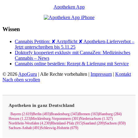
Apotheken App
Wissen
Cannabis Petition: ✘ Arztpflicht ✘ Apotheken-Lieferverbot –
Jetzt unterschreiben bis 5.11.25
Doktorfy kooperiert exklusiv mit CannaZen: Medizinisches
Cannabis – News
Cannabis online bestellen: Rezept & Lieferung mit Service
© 2026
ApoGuru
| Alle Rechte vorbehalten |
Impressum
|
Kontakt
Nach oben scrollen
Apotheken in ganz Deutschland
Bayern (2.619)
Berlin (493)
Brandenburg (345)
Bremen (163)
Hamburg (284)
|
Hessen (1.223)
Mecklenburg-Vorpommern (301)
Niedersachsen (1.327)
Nordrhein-Westfalen (4.230)
Rheinland-Pfalz (915)
Saarland (209)
Sachsen (859)
Sachsen-Anhalt (491)
Schleswig-Holstein (679)