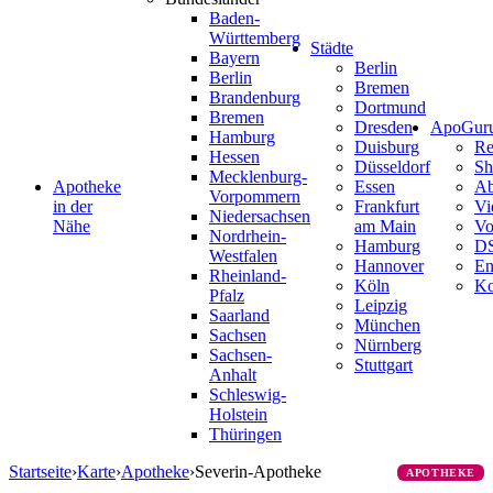
Baden-
Württemberg
Städte
Bayern
Berlin
Berlin
Bremen
Brandenburg
Dortmund
Bremen
Dresden
ApoGur
Hamburg
Duisburg
Re
Hessen
Düsseldorf
Sh
Mecklenburg-
Apotheke
Essen
Ab
Vorpommern
in der
Frankfurt
Vi
Niedersachsen
Nähe
am Main
Vo
Nordrhein-
Hamburg
D
Westfalen
Hannover
En
Rheinland-
Köln
Ko
Pfalz
Leipzig
Saarland
München
Sachsen
Nürnberg
Sachsen-
Stuttgart
Anhalt
Schleswig-
Holstein
Thüringen
Startseite
›
Karte
›
Apotheke
›
Severin-Apotheke
APOTHEKE