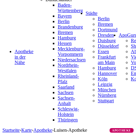
Baden-
Württemberg
Städte
Bayern
Berlin
Berlin
Bremen
Brandenburg
Dortmund
Bremen
Dresden
ApoGur
Hamburg
Duisburg
Re
Hessen
Düsseldorf
Sh
Mecklenburg-
Apotheke
Essen
Ab
Vorpommern
in der
Frankfurt
Vi
Niedersachsen
Nähe
am Main
Vo
Nordrhein-
Hamburg
D
Westfalen
Hannover
En
Rheinland-
Köln
Ko
Pfalz
Leipzig
Saarland
München
Sachsen
Nürnberg
Sachsen-
Stuttgart
Anhalt
Schleswig-
Holstein
Thüringen
Startseite
›
Karte
›
Apotheke
›
Luisen-Apotheke
APOTHEKE