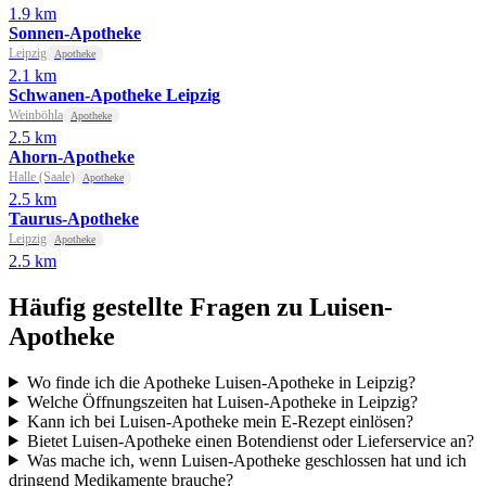
1.9 km
Sonnen-Apotheke
Leipzig
Apotheke
2.1 km
Schwanen-Apotheke Leipzig
Weinböhla
Apotheke
2.5 km
Ahorn-Apotheke
Halle (Saale)
Apotheke
2.5 km
Taurus-Apotheke
Leipzig
Apotheke
2.5 km
Häufig gestellte Fragen zu Luisen-
Apotheke
Wo finde ich die Apotheke Luisen-Apotheke in Leipzig?
Welche Öffnungszeiten hat Luisen-Apotheke in Leipzig?
Kann ich bei Luisen-Apotheke mein E-Rezept einlösen?
Bietet Luisen-Apotheke einen Botendienst oder Lieferservice an?
Was mache ich, wenn Luisen-Apotheke geschlossen hat und ich
dringend Medikamente brauche?