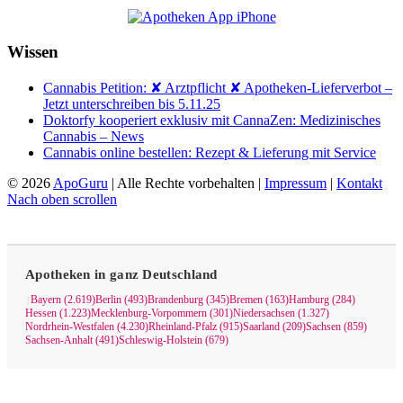
Wissen
Cannabis Petition: ✘ Arztpflicht ✘ Apotheken-Lieferverbot –
Jetzt unterschreiben bis 5.11.25
Doktorfy kooperiert exklusiv mit CannaZen: Medizinisches
Cannabis – News
Cannabis online bestellen: Rezept & Lieferung mit Service
© 2026
ApoGuru
| Alle Rechte vorbehalten |
Impressum
|
Kontakt
Nach oben scrollen
Apotheken in ganz Deutschland
Bayern (2.619)
Berlin (493)
Brandenburg (345)
Bremen (163)
Hamburg (284)
|
Hessen (1.223)
Mecklenburg-Vorpommern (301)
Niedersachsen (1.327)
Nordrhein-Westfalen (4.230)
Rheinland-Pfalz (915)
Saarland (209)
Sachsen (859)
Sachsen-Anhalt (491)
Schleswig-Holstein (679)