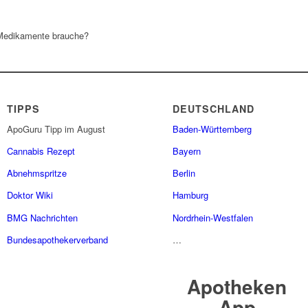
 Medikamente brauche?
TIPPS
DEUTSCHLAND
ApoGuru Tipp im August
Baden-Württemberg
Cannabis Rezept
Bayern
Abnehmspritze
Berlin
Doktor Wiki
Hamburg
BMG Nachrichten
Nordrhein-Westfalen
Bundesapothekerverband
…
Apotheken
App