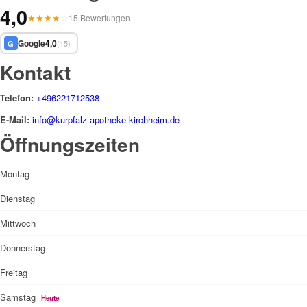
4,0
★
★
★
★
☆
15 Bewertungen
Google
4,0
(15)
G
Kontakt
Telefon:
+496221712538
E-Mail:
info@kurpfalz-apotheke-kirchheim.de
Öffnungszeiten
Montag
Dienstag
Mittwoch
Donnerstag
Freitag
Samstag
Heute