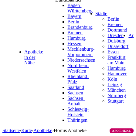
Baden-
Württemberg
Städte
Bayern
Berlin
Berlin
Bremen
Brandenburg
Dortmund
Bremen
Dresden
Ap
Hamburg
Duisburg
Hessen
Düsseldorf
Mecklenburg-
Apotheke
Essen
Vorpommern
in der
Frankfurt
Niedersachsen
Nähe
am Main
Nordrhein-
Hamburg
Westfalen
Hannover
Rheinland-
Köln
Pfalz
Leipzig
Saarland
München
Sachsen
Nürnberg
Sachsen-
Stuttgart
Anhalt
Schleswig-
Holstein
Thüringen
Startseite
›
Karte
›
Apotheke
›
Hortus Apotheke
APOTHEKE