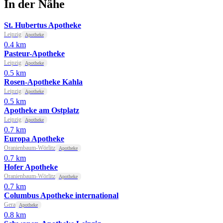
In der Nähe
St. Hubertus Apotheke
Leipzig
Apotheke
0.4 km
Pasteur-Apotheke
Leipzig
Apotheke
0.5 km
Rosen-Apotheke Kahla
Leipzig
Apotheke
0.5 km
Apotheke am Ostplatz
Leipzig
Apotheke
0.7 km
Europa Apotheke
Oranienbaum-Wörlitz
Apotheke
0.7 km
Hofer Apotheke
Oranienbaum-Wörlitz
Apotheke
0.7 km
Columbus Apotheke international
Gera
Apotheke
0.8 km