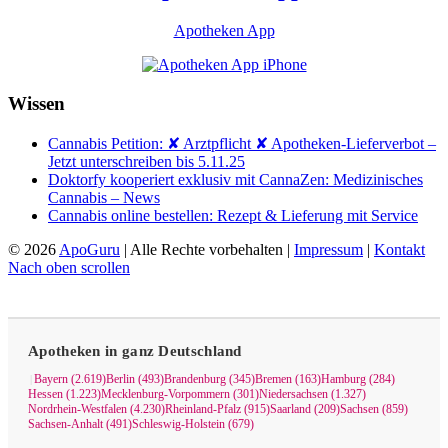
Apotheken App
Wissen
Cannabis Petition: ✘ Arztpflicht ✘ Apotheken-Lieferverbot –
Jetzt unterschreiben bis 5.11.25
Doktorfy kooperiert exklusiv mit CannaZen: Medizinisches
Cannabis – News
Cannabis online bestellen: Rezept & Lieferung mit Service
© 2026
ApoGuru
| Alle Rechte vorbehalten |
Impressum
|
Kontakt
Nach oben scrollen
Apotheken in ganz Deutschland
Bayern (2.619)
Berlin (493)
Brandenburg (345)
Bremen (163)
Hamburg (284)
|
Hessen (1.223)
Mecklenburg-Vorpommern (301)
Niedersachsen (1.327)
Nordrhein-Westfalen (4.230)
Rheinland-Pfalz (915)
Saarland (209)
Sachsen (859)
Sachsen-Anhalt (491)
Schleswig-Holstein (679)