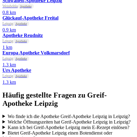
Schwanen-Apotheke Leipzig
Weinböhla
Apotheke
0.8 km
Glückauf-Apotheke Freital
Leipzig
Apotheke
0.9 km
Apotheke Reudnitz
Leipzig
Apotheke
1 km
Europa Apotheke Volkmarsdorf
Leipzig
Apotheke
1.3 km
Urs Apotheke
Leipzig
Apotheke
1.3 km
Häufig gestellte Fragen zu Greif-
Apotheke Leipzig
Wo finde ich die Apotheke Greif-Apotheke Leipzig in Leipzig?
Welche Öffnungszeiten hat Greif-Apotheke Leipzig in Leipzig?
Kann ich bei Greif-Apotheke Leipzig mein E-Rezept einlösen?
Bietet Greif-Apotheke Leipzig einen Botendienst oder