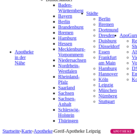
Baden-
Württemberg
Städte
Bayern
Berlin
Berlin
Bremen
Brandenburg
Dortmund
Bremen
Dresden
ApoGur
Hamburg
Duisburg
Re
Hessen
Düsseldorf
Sh
Mecklenburg-
Apotheke
Essen
Ab
Vorpommern
in der
Frankfurt
Vi
Niedersachsen
Nähe
am Main
Vo
Nordrhein-
Hamburg
D
Westfalen
Hannover
En
Rheinland-
Köln
Ko
Pfalz
Leipzig
Saarland
München
Sachsen
Nürnberg
Sachsen-
Stuttgart
Anhalt
Schleswig-
Holstein
Thüringen
Startseite
›
Karte
›
Apotheke
›
Greif-Apotheke Leipzig
APOTHEKE