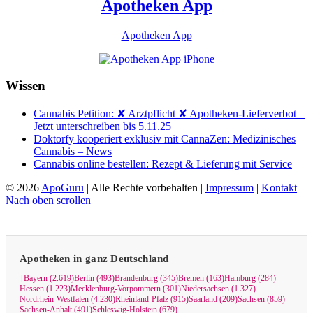
Apotheken App
Apotheken App
Wissen
Cannabis Petition: ✘ Arztpflicht ✘ Apotheken-Lieferverbot –
Jetzt unterschreiben bis 5.11.25
Doktorfy kooperiert exklusiv mit CannaZen: Medizinisches
Cannabis – News
Cannabis online bestellen: Rezept & Lieferung mit Service
© 2026
ApoGuru
| Alle Rechte vorbehalten |
Impressum
|
Kontakt
Nach oben scrollen
Apotheken in ganz Deutschland
Bayern (2.619)
Berlin (493)
Brandenburg (345)
Bremen (163)
Hamburg (284)
|
Hessen (1.223)
Mecklenburg-Vorpommern (301)
Niedersachsen (1.327)
Nordrhein-Westfalen (4.230)
Rheinland-Pfalz (915)
Saarland (209)
Sachsen (859)
Sachsen-Anhalt (491)
Schleswig-Holstein (679)