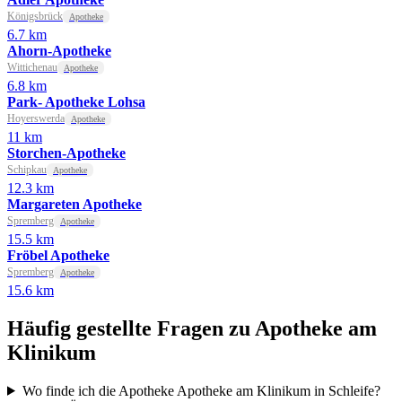
Königsbrück
Apotheke
6.7 km
Ahorn-Apotheke
Wittichenau
Apotheke
6.8 km
Park- Apotheke Lohsa
Hoyerswerda
Apotheke
11 km
Storchen-Apotheke
Schipkau
Apotheke
12.3 km
Margareten Apotheke
Spremberg
Apotheke
15.5 km
Fröbel Apotheke
Spremberg
Apotheke
15.6 km
Häufig gestellte Fragen zu Apotheke am
Klinikum
Wo finde ich die Apotheke Apotheke am Klinikum in Schleife?