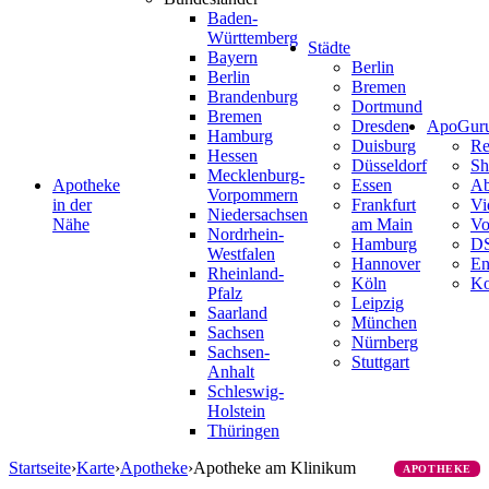
Baden-
Württemberg
Städte
Bayern
Berlin
Berlin
Bremen
Brandenburg
Dortmund
Bremen
Dresden
ApoGur
Hamburg
Duisburg
Re
Hessen
Düsseldorf
Sh
Mecklenburg-
Apotheke
Essen
Ab
Vorpommern
in der
Frankfurt
Vi
Niedersachsen
Nähe
am Main
Vo
Nordrhein-
Hamburg
D
Westfalen
Hannover
En
Rheinland-
Köln
Ko
Pfalz
Leipzig
Saarland
München
Sachsen
Nürnberg
Sachsen-
Stuttgart
Anhalt
Schleswig-
Holstein
Thüringen
Startseite
›
Karte
›
Apotheke
›
Apotheke am Klinikum
APOTHEKE