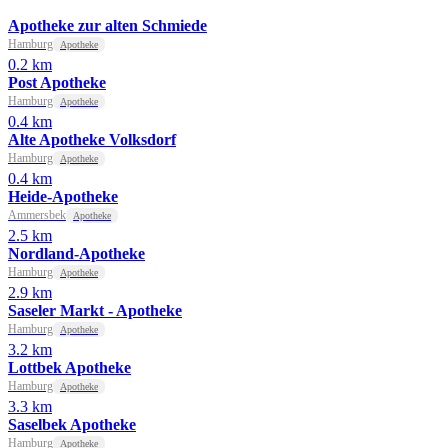
Apotheke zur alten Schmiede
Hamburg
Apotheke
0.2 km
Post Apotheke
Hamburg
Apotheke
0.4 km
Alte Apotheke Volksdorf
Hamburg
Apotheke
0.4 km
Heide-Apotheke
Ammersbek
Apotheke
2.5 km
Nordland-Apotheke
Hamburg
Apotheke
2.9 km
Saseler Markt - Apotheke
Hamburg
Apotheke
3.2 km
Lottbek Apotheke
Hamburg
Apotheke
3.3 km
Saselbek Apotheke
Hamburg
Apotheke