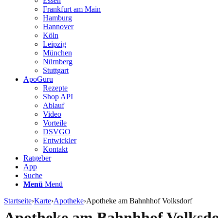
Essen
Frankfurt am Main
Hamburg
Hannover
Köln
Leipzig
München
Nürnberg
Stuttgart
ApoGuru
Rezepte
Shop API
Ablauf
Video
Vorteile
DSVGO
Entwickler
Kontakt
Ratgeber
App
Suche
Menü
Menü
Startseite
›
Karte
›
Apotheke
›
Apotheke am Bahnhhof Volksdorf
Apotheke am Bahnhhof Volksdo