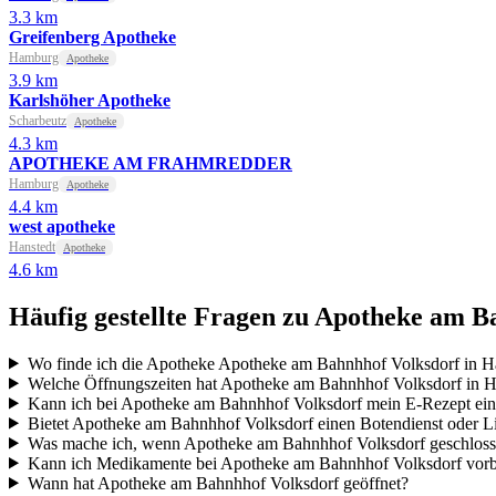
3.3 km
Greifenberg Apotheke
Hamburg
Apotheke
3.9 km
Karlshöher Apotheke
Scharbeutz
Apotheke
4.3 km
APOTHEKE AM FRAHMREDDER
Hamburg
Apotheke
4.4 km
west apotheke
Hanstedt
Apotheke
4.6 km
Häufig gestellte Fragen zu Apotheke am B
Wo finde ich die Apotheke Apotheke am Bahnhhof Volksdorf in 
Welche Öffnungszeiten hat Apotheke am Bahnhhof Volksdorf in 
Kann ich bei Apotheke am Bahnhhof Volksdorf mein E-Rezept ein
Bietet Apotheke am Bahnhhof Volksdorf einen Botendienst oder Li
Was mache ich, wenn Apotheke am Bahnhhof Volksdorf geschloss
Kann ich Medikamente bei Apotheke am Bahnhhof Volksdorf vorb
Wann hat Apotheke am Bahnhhof Volksdorf geöffnet?