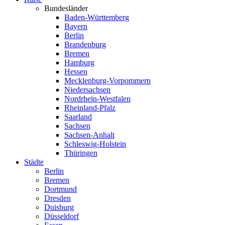
Bundesländer
Baden-Württemberg
Bayern
Berlin
Brandenburg
Bremen
Hamburg
Hessen
Mecklenburg-Vorpommern
Niedersachsen
Nordrhein-Westfalen
Rheinland-Pfalz
Saarland
Sachsen
Sachsen-Anhalt
Schleswig-Holstein
Thüringen
Städte
Berlin
Bremen
Dortmund
Dresden
Duisburg
Düsseldorf