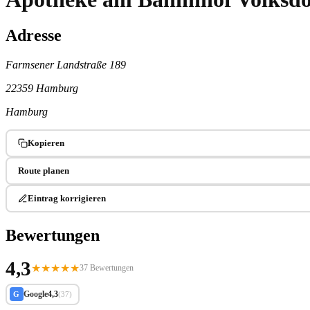
Adresse
Farmsener Landstraße 189
22359 Hamburg
Hamburg
Kopieren
Route planen
Eintrag korrigieren
Bewertungen
4,3
★
★
★
★
★
37 Bewertungen
Google
4,3
G
(37)