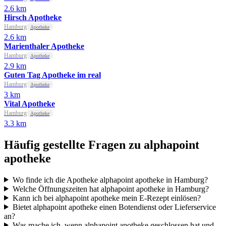
2.6 km
Hirsch Apotheke
Hamburg
Apotheke
2.6 km
Marienthaler Apotheke
Hamburg
Apotheke
2.9 km
Guten Tag Apotheke im real
Hamburg
Apotheke
3 km
Vital Apotheke
Hamburg
Apotheke
3.3 km
Häufig gestellte Fragen zu alphapoint
apotheke
Wo finde ich die Apotheke alphapoint apotheke in Hamburg?
Welche Öffnungszeiten hat alphapoint apotheke in Hamburg?
Kann ich bei alphapoint apotheke mein E-Rezept einlösen?
Bietet alphapoint apotheke einen Botendienst oder Lieferservice
an?
Was mache ich, wenn alphapoint apotheke geschlossen hat und