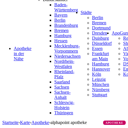
Baden-
Württemberg
Städte
Bayern
Berlin
Berlin
Bremen
Brandenburg
Dortmund
Bremen
Dresden
ApoGur
Hamburg
Duisburg
Re
Hessen
Düsseldorf
Sh
Mecklenburg-
Apotheke
Essen
Ab
Vorpommern
in der
Frankfurt
Vi
Niedersachsen
Nähe
am Main
Vo
Nordrhein-
Hamburg
D
Westfalen
Hannover
En
Rheinland-
Köln
Ko
Pfalz
Leipzig
Saarland
München
Sachsen
Nürnberg
Sachsen-
Stuttgart
Anhalt
Schleswig-
Holstein
Thüringen
Startseite
›
Karte
›
Apotheke
›
alphapoint apotheke
APOTHEKE