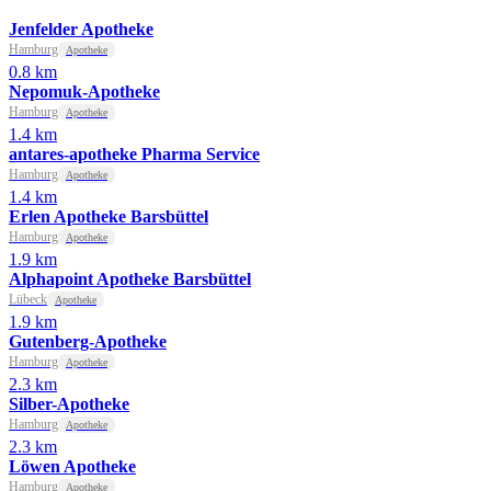
Jenfelder Apotheke
Hamburg
Apotheke
0.8 km
Nepomuk-Apotheke
Hamburg
Apotheke
1.4 km
antares-apotheke Pharma Service
Hamburg
Apotheke
1.4 km
Erlen Apotheke Barsbüttel
Hamburg
Apotheke
1.9 km
Alphapoint Apotheke Barsbüttel
Lübeck
Apotheke
1.9 km
Gutenberg-Apotheke
Hamburg
Apotheke
2.3 km
Silber-Apotheke
Hamburg
Apotheke
2.3 km
Löwen Apotheke
Hamburg
Apotheke