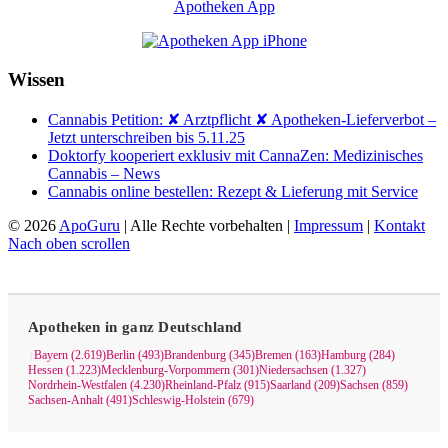
Apotheken App
Wissen
Cannabis Petition: ✘ Arztpflicht ✘ Apotheken-Lieferverbot –
Jetzt unterschreiben bis 5.11.25
Doktorfy kooperiert exklusiv mit CannaZen: Medizinisches
Cannabis – News
Cannabis online bestellen: Rezept & Lieferung mit Service
© 2026
ApoGuru
| Alle Rechte vorbehalten |
Impressum
|
Kontakt
Nach oben scrollen
Apotheken in ganz Deutschland
Bayern (2.619)
Berlin (493)
Brandenburg (345)
Bremen (163)
Hamburg (284)
|
Hessen (1.223)
Mecklenburg-Vorpommern (301)
Niedersachsen (1.327)
Nordrhein-Westfalen (4.230)
Rheinland-Pfalz (915)
Saarland (209)
Sachsen (859)
Sachsen-Anhalt (491)
Schleswig-Holstein (679)