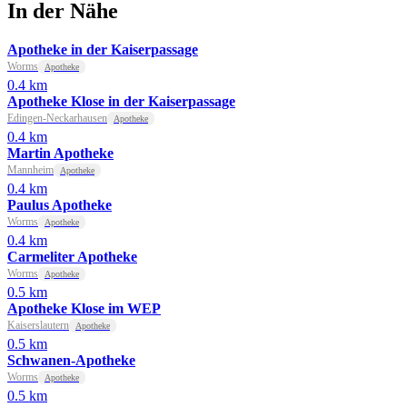
In der Nähe
Apotheke in der Kaiserpassage
Worms
Apotheke
0.4 km
Apotheke Klose in der Kaiserpassage
Edingen-Neckarhausen
Apotheke
0.4 km
Martin Apotheke
Mannheim
Apotheke
0.4 km
Paulus Apotheke
Worms
Apotheke
0.4 km
Carmeliter Apotheke
Worms
Apotheke
0.5 km
Apotheke Klose im WEP
Kaiserslautern
Apotheke
0.5 km
Schwanen-Apotheke
Worms
Apotheke
0.5 km