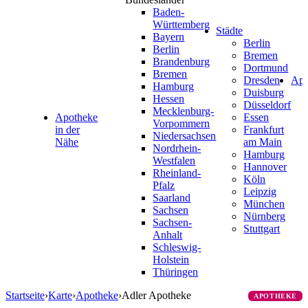
Baden-
Württemberg
Städte
Bayern
Berlin
Berlin
Bremen
Brandenburg
Dortmund
Bremen
Dresden
Ap
Hamburg
Duisburg
Hessen
Düsseldorf
Mecklenburg-
Apotheke
Essen
Vorpommern
in der
Frankfurt
Niedersachsen
Nähe
am Main
Nordrhein-
Hamburg
Westfalen
Hannover
Rheinland-
Köln
Pfalz
Leipzig
Saarland
München
Sachsen
Nürnberg
Sachsen-
Stuttgart
Anhalt
Schleswig-
Holstein
Thüringen
Startseite
›
Karte
›
Apotheke
›
Adler Apotheke
APOTHEKE