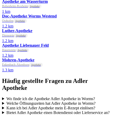
Apotheke am Wasserturm
Bobenheim-Roxheim
Apotheke
1 km
Doc-Apotheke Worms Westend
Osthofen
Apotheke
1.2 km
Luther-Apotheke
Dirmstein
Apotheke
1.2 km
Apotheke Liebenauer Feld
Hauenstein
Apotheke
1.2 km
Mohren-Apotheke
Enkenbach-Alsenborn
Apotheke
1.3 km
Häufig gestellte Fragen zu Adler
Apotheke
Wo finde ich die Apotheke Adler Apotheke in Worms?
Welche Öffnungszeiten hat Adler Apotheke in Worms?
Kann ich bei Adler Apotheke mein E-Rezept einlösen?
Bietet Adler Apotheke einen Botendienst oder Lieferservice an?